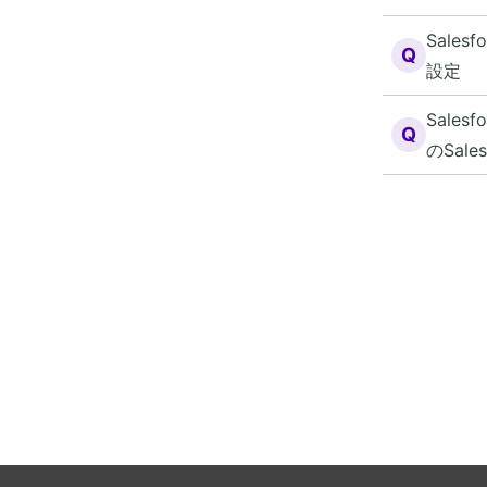
Sale
Q
設定
Sal
Q
のSale