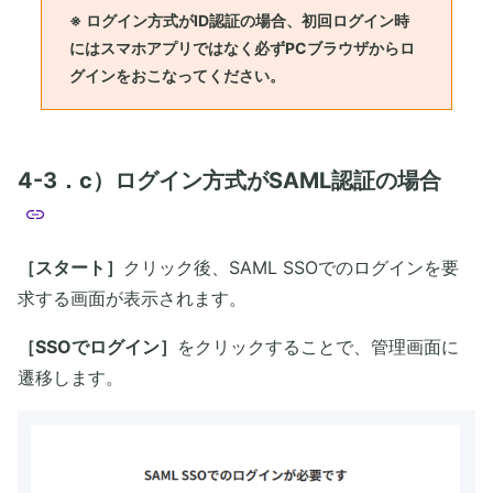
※ ログイン方式がID認証の場合、初回ログイン時
にはスマホアプリではなく必ずPCブラウザからロ
グインをおこなってください。
4-3．c）ログイン方式がSAML認証の場合
［スタート］
クリック後、SAML SSOでのログインを要
求する画面が表示されます。
［SSOでログイン］
をクリックすることで、管理画面に
遷移します。