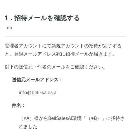
1．招待メールを確認する
管理者アカウントにて新規アカウントの招待が完了する
と、登録メールアドレス宛に招待メールが届きます。
以下の送信元・件名のメールをご確認ください。
送信元メールアドレス：
info@bell-sales.ai
件名：
（※A）様からBellSalesAI環境「（※B）」に招待さ
れました