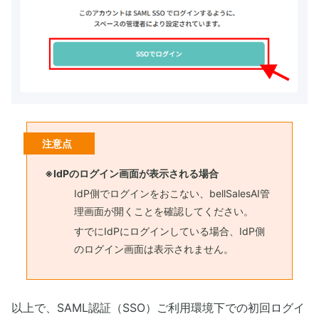
注意点
※IdPのログイン画面が表示される場合
IdP側でログインをおこない、bellSalesAI管
理画面が開くことを確認してください。
すでにIdPにログインしている場合、IdP側
のログイン画面は表示されません。
以上で、SAML認証（SSO）ご利用環境下での初回ログイ