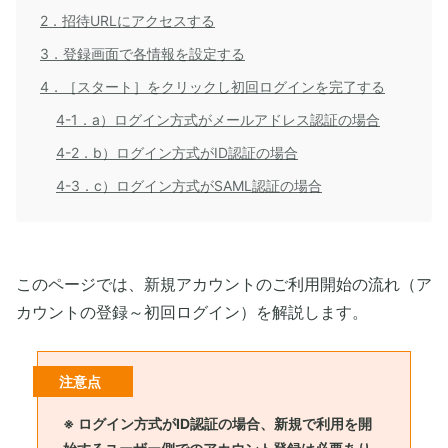
2．招待URLにアクセスする
3．登録画面で各情報を設定する
4．［スタート］をクリックし初回ログインを完了する
4-1．a）ログイン方式がメールアドレス認証の場合
4-2．b）ログイン方式がID認証の場合
4-3．c）ログイン方式がSAML認証の場合
このページでは、新規アカウントのご利用開始の流れ（ア
カウントの登録～初回ログイン）を解説します。
注意点
※ ログイン方式がID認証の場合、新規で利用を開