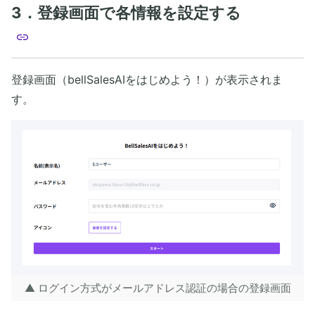
3．登録画面で各情報を設定する
登録画面（bellSalesAIをはじめよう！）が表示されま
す。
▲ ログイン方式がメールアドレス認証の場合の登録画面