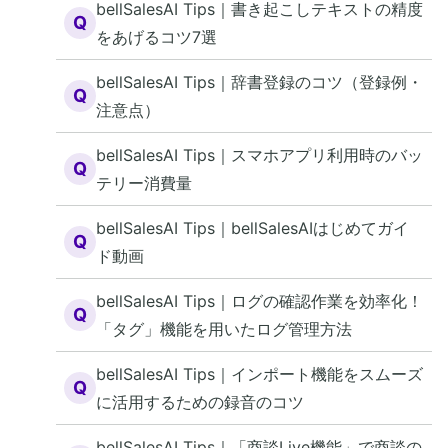
bellSalesAI Tips｜書き起こしテキストの精度
Q
をあげるコツ7選
bellSalesAI Tips｜辞書登録のコツ（登録例・
Q
注意点）
bellSalesAI Tips｜スマホアプリ利用時のバッ
Q
テリー消費量
bellSalesAI Tips｜bellSalesAIはじめてガイ
Q
ド動画
bellSalesAI Tips｜ログの確認作業を効率化！
Q
「タグ」機能を用いたログ管理方法
bellSalesAI Tips｜インポート機能をスムーズ
Q
に活用するための録音のコツ
bellSalesAI Tips｜「商談Live機能」で商談の